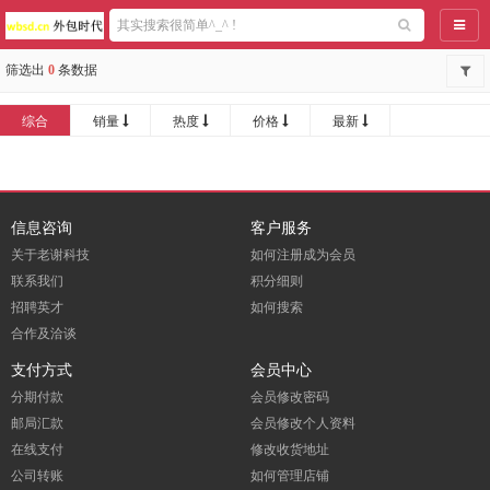
导航
筛选出
0
条数据
综合
销量
热度
价格
最新
信息咨询
客户服务
关于老谢科技
如何注册成为会员
联系我们
积分细则
招聘英才
如何搜索
合作及洽谈
支付方式
会员中心
分期付款
会员修改密码
邮局汇款
会员修改个人资料
在线支付
修改收货地址
公司转账
如何管理店铺