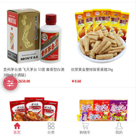
贵州茅台酒 飞天茅台 53度 酱香型白酒
欣荣黄金蟹钳留香展翅26g
100ml(小酒版)
￥520.00-2650.00
￥0.60
站点完善中，有问题联系客服
0.347823s
18994374050
首页
分类
购物车
我的