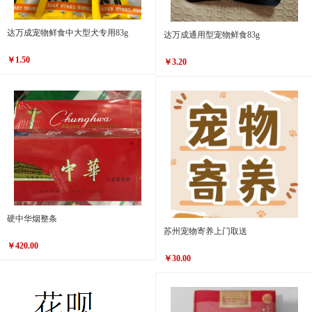
达万成宠物鲜食中大型犬专用83g
达万成通用型宠物鲜食83g
￥1.50
￥3.20
硬中华烟整条
苏州宠物寄养上门取送
￥420.00
￥30.00