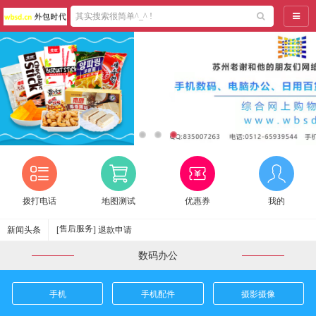
导航
拨打电话
地图测试
优惠券
我的
售后服务
新闻头条
[
]
退款申请
关于我们
[
]
关于外包时代
数码办公
关于我们
[
]
联系我们
关于我们
[
]
招聘英才
手机
手机配件
摄影摄像
关于我们
[
]
合作及洽谈