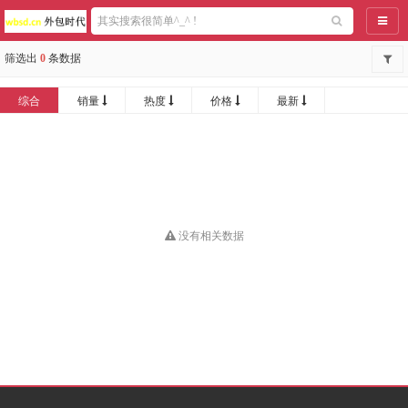
导航
筛选出
0
条数据
综合
销量
热度
价格
最新
没有相关数据