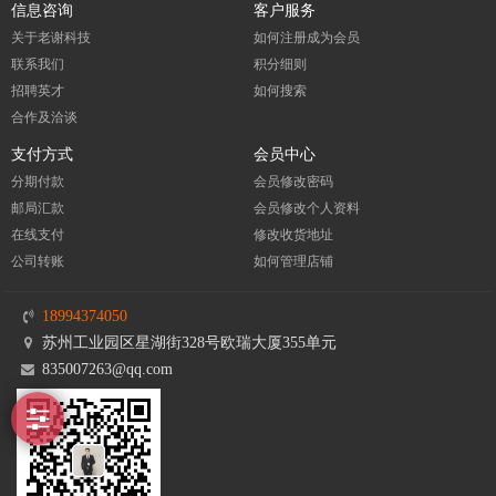
信息咨询
客户服务
关于老谢科技
如何注册成为会员
联系我们
积分细则
招聘英才
如何搜索
合作及洽谈
支付方式
会员中心
分期付款
会员修改密码
邮局汇款
会员修改个人资料
在线支付
修改收货地址
公司转账
如何管理店铺
18994374050
苏州工业园区星湖街328号欧瑞大厦355单元
835007263@qq.com