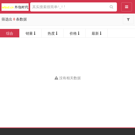
导航
筛选出
0
条数据
综合
销量
热度
价格
最新
没有相关数据