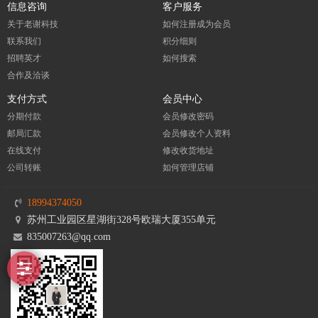
信息咨询
客户服务
关于老谢科技
如何注册成为会员
联系我们
积分细则
招聘英才
如何搜索
合作及洽谈
支付方式
会员中心
分期付款
会员修改密码
邮局汇款
会员修改个人资料
在线支付
修改收货地址
公司转账
如何管理店铺
18994374050
苏州工业园区星湖街328号欧瑞大厦355单元
835007263@qq.com