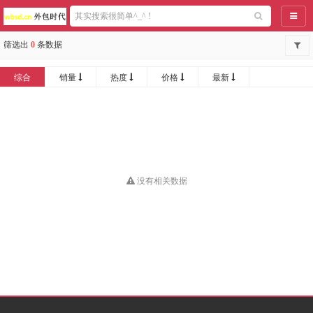
导航
筛选出
0
条数据
综合
销量
热度
价格
最新
没有相关数据