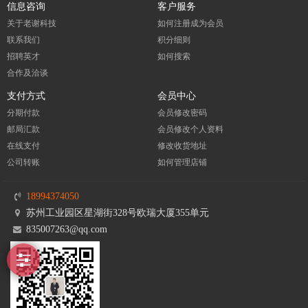
信息咨询
客户服务
关于老谢科技
如何注册成为会员
联系我们
积分细则
招聘英才
如何搜索
合作及洽谈
支付方式
会员中心
分期付款
会员修改密码
邮局汇款
会员修改个人资料
在线支付
修改收货地址
公司转账
如何管理店铺
18994374050
苏州工业园区星湖街328号欧瑞大厦355单元
835007263@qq.com