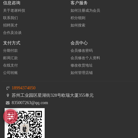
信息咨询
客户服务
关于老谢科技
如何注册成为会员
联系我们
积分细则
招聘英才
如何搜索
合作及洽谈
支付方式
会员中心
分期付款
会员修改密码
邮局汇款
会员修改个人资料
在线支付
修改收货地址
公司转账
如何管理店铺
18994374050
苏州工业园区星湖街328号欧瑞大厦355单元
835007263@qq.com