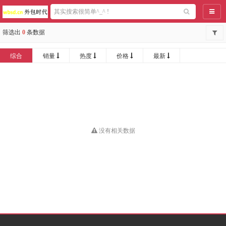
导航
筛选出
0
条数据
综合
销量
热度
价格
最新
没有相关数据