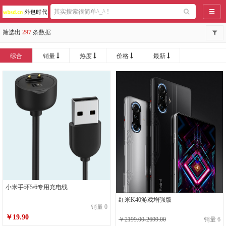
导航
筛选出
297
条数据
综合
销量
热度
价格
最新
小米手环5/6专用充电线
红米K40游戏增强版
销量 0
￥19.90
￥2199.00-2699.00
销量 6